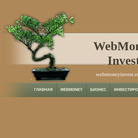
WebMo
Inves
webmoneyinvest.r
ГЛАВНАЯ
WEBMONEY
БИЗНЕС
ИНВЕСТИРО