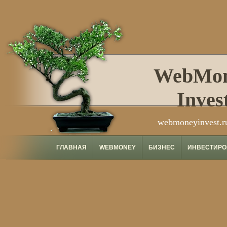
WebMo
Inves
webmoneyinvest.r
ГЛАВНАЯ
WEBMONEY
БИЗНЕС
ИНВЕСТИРО