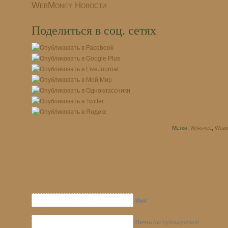
WebMoney Новости
Поделиться в соц. сетях
Метки:
Warface
,
Webm
Имя
Почта
(не публикуется)