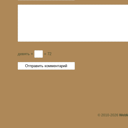
девять ×
= 72
© 2010-2026
WebM