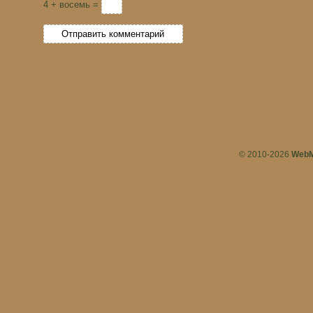
4 + восемь =
© 2010-2026
WebM