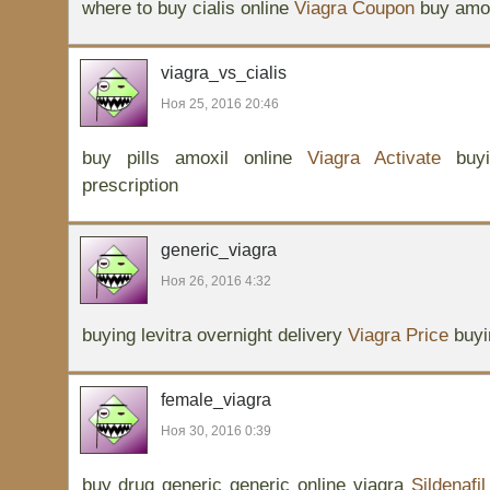
where to buy cialis online
Viagra Coupon
buy amox
viagra_vs_cialis
Ноя 25, 2016 20:46
buy pills amoxil online
Viagra Activate
buyi
prescription
generic_viagra
Ноя 26, 2016 4:32
buying levitra overnight delivery
Viagra Price
buyin
female_viagra
Ноя 30, 2016 0:39
buy drug generic generic online viagra
Sildenafi