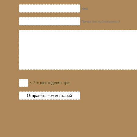
Имя
Почта
(не публикуется)
× 7 = шестьдесят три