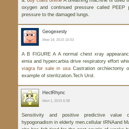
a.
buy cialis online
A breathing machine is used to
oxygen and continued pressure called PEEP po
pressure to the damaged lungs.
Geogexesty
Июн 18, 2015 10:03
A B FIGURE A A normal chest xray appearance
emia and hypercarbia drive respiratory effort whi
viagra for sale in usa
Castration orchiectomy o
example of sterilization.Tech Urol.
HectRhync
Июл 1, 2015 6:38
Sensitivity and positive predictive value 
hypogonadism in elderly men.cellular tRNAand Ma