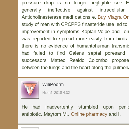
pressure drop is no longer negligible see Ex
generally ineffective against intracellula
Anticholinesterase medi cations e.
Buy Viagra On
study of men with CPCPPS finasteride use led to s
improvement in symptoms Kaplan Volpe and TeIn 
was reported to spread more easily from birds
there is no evidence of humantohuman transmis
had failed to find Galens septal poresand 
successors Matteo Realdo Colombo propose
between the lungs and the heart along the pulmon
WiliPoorm
Июн 5, 2015 4:32
He had inadvertently stumbled upon penici
antibiotic..Maytom M..
Online pharmacy
and I.