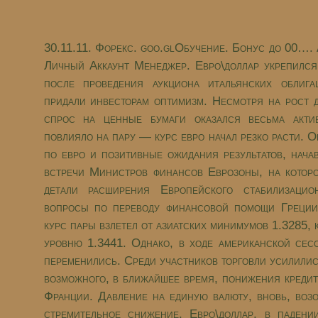
30.11.11. Форекс. goo.glОбучение. Бонус до 00….
Личный Аккаунт Менеджер. Евро\доллар укрепился 
после проведения аукциона итальянских облигац
придали инвесторам оптимизм. Несмотря на рост д
спрос на ценные бумаги оказался весьма акти
повлияло на пару — курс евро начал резко расти. 
по евро и позитивные ожидания результатов, нача
встречи Министров финансов Еврозоны, на котор
детали расширения Европейского стабилизаци
вопросы по переводу финансовой помощи Греции
курс пары взлетел от азиатских минимумов 1.3285,
уровню 1.3441. Однако, в ходе американской сес
переменились. Среди участников торговли усилили
возможного, в ближайшее время, понижения кредит
Франции. Давление на единую валюту, вновь, возо
стремительное снижение. Евро\доллар, в падени