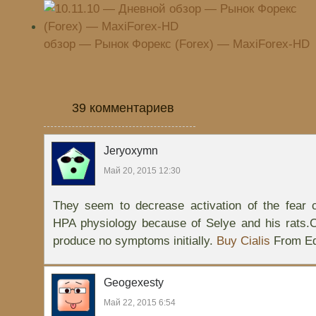
обзор — Рынок Форекс (Forex) — MaxiForex-HD
39 комментариев
Jeryoxymn
Май 20, 2015 12:30
They seem to decrease activation of the fear 
HPA physiology because of Selye and his rats
produce no symptoms initially.
Buy Cialis
From Eq
Geogexesty
Май 22, 2015 6:54