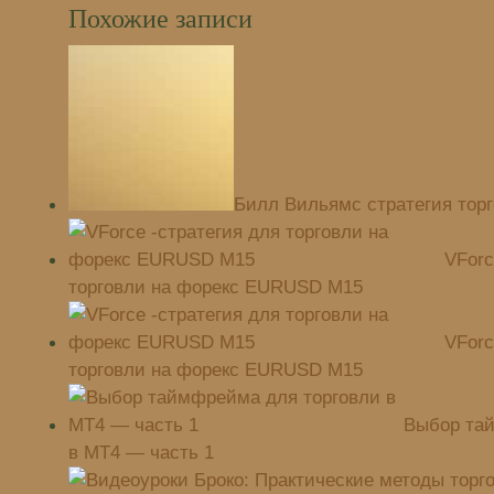
Похожие записи
Билл Вильямс стратегия тор
VForc
торговли на форекс EURUSD M15
VForc
торговли на форекс EURUSD M15
Выбор та
в МТ4 — часть 1