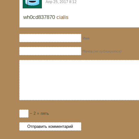
Апр 25, 2017 8:12
wh0cd837870
cialis
Имя
Почта
(не публикуется)
− 2 = пять