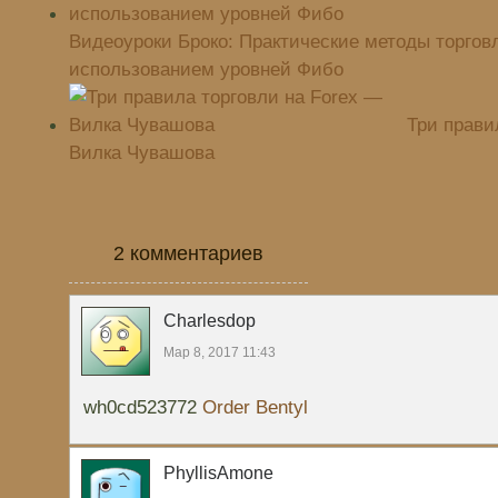
Видеоуроки Броко: Практические методы торгов
использованием уровней Фибо
Три прави
Вилка Чувашова
2 комментариев
Charlesdop
Мар 8, 2017 11:43
wh0cd523772
Order Bentyl
PhyllisAmone