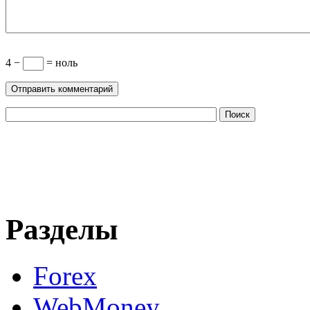
4 −
= ноль
Разделы
Forex
WebMoney