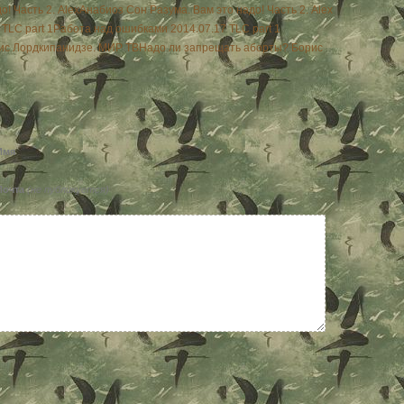
Анабиоз Сон Разума. Вам это надо! Часть 2. Alex
Работа над ошибками 2014.07.17 TLC part 1
Надо ли запрещать аборты? Борис
Имя
Почта
(не публикуется)