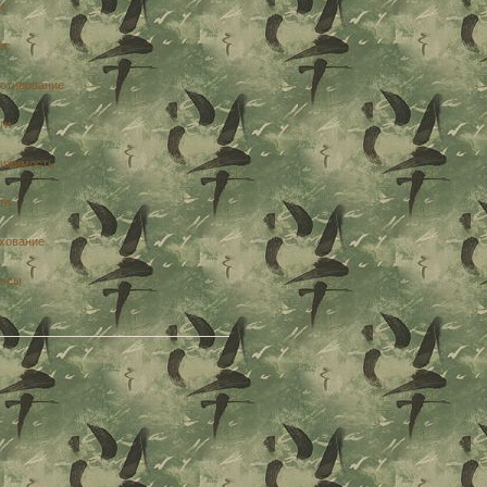
и
ес
стирование
ги
ижимость
та
хование
нсы