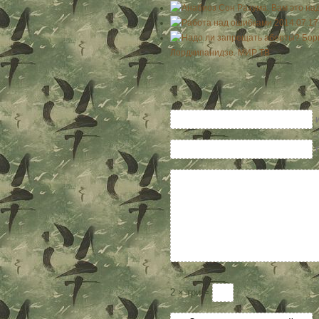
Лордкипанидзе. МИР ТВ
2 × три =