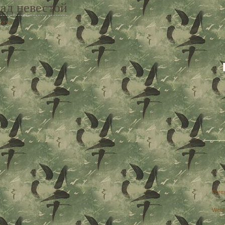
ад невестой
Forex
Fore
Web