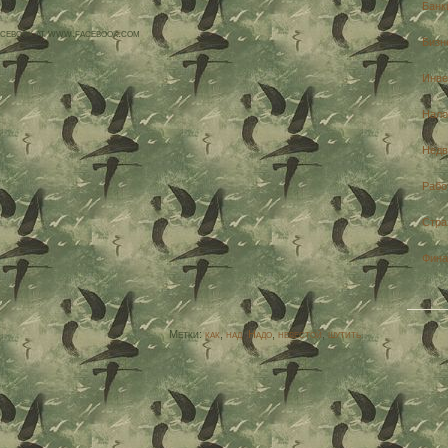
Банк
acebook at www.facebook.com
Бизн
Инве
Нало
Недв
Рабо
Стра
Фина
Метки:
как
,
над
,
Надо
,
невестой
,
шутить