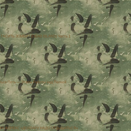
 ГАСИТЬ ЗОМБИ? (DEAD ISLAND) Часть 1
ться Петь — Этапы Работы над Песней
КА ФОРЕКС «ДОЛЛАРУ НАДО ОТДЫШАТЬСЯ»