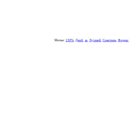
Метки:
130%
,
Дней
,
за
,
Лучший
,
Советник
,
Форекс