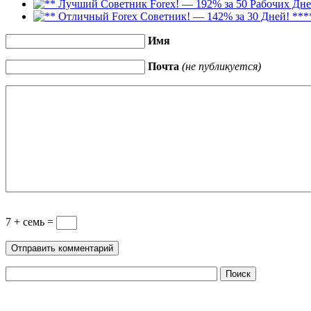
*
Имя
Почта
(не публикуется)
7 + семь =