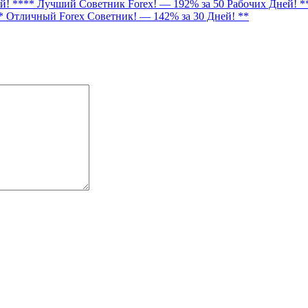
** Лучший Советник Forex! — 192% за 50 Рабочих Дней! *
* Отличный Forex Советник! — 142% за 30 Дней! **