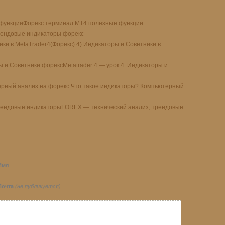
Форекс терминал МТ4 полезные функции
ендовые индикаторы форекс
(Форекс) 4) Индикаторы и Советники в
Metatrader 4 — урок 4: Индикаторы и
Что такое индикаторы? Компьютерный
FOREX — технический анализ, трендовые
Имя
Почта
(не публикуется)