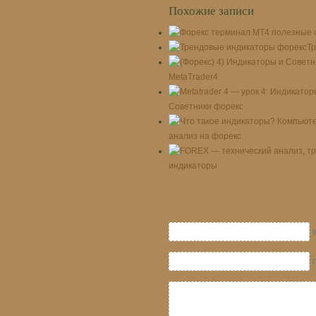
Похожие записи
Тр
MetaTrader4
Советники форекс
анализ на форекс.
индикаторы