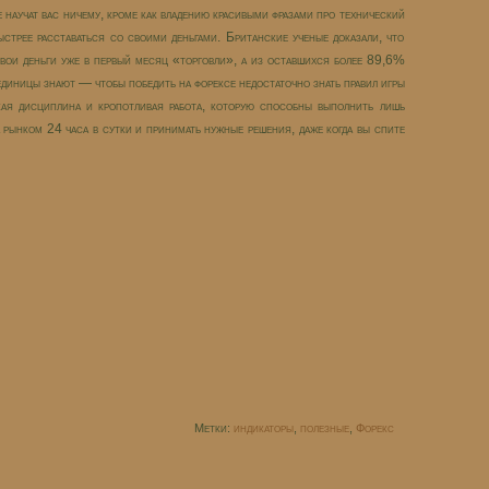
е научат вас ничему, кроме как владению красивыми фразами про технический
стрее расставаться со своими деньгами. Британские ученые доказали, что
вои деньги уже в первый месяц «торговли», а из оставшихся более 89,6%
единицы знают — чтобы победить на форексе недостаточно знать правил игры
кая дисциплина и кропотливая работа, которую способны выполнить лишь
 рынком 24 часа в сутки и принимать нужные решения, даже когда вы спите
Метки:
индикаторы
,
полезные
,
Форекс