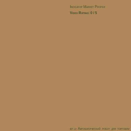
Indicatop Market Profile
Video Rating: 0 / 5
bit.ly Автоматический робот для торговл