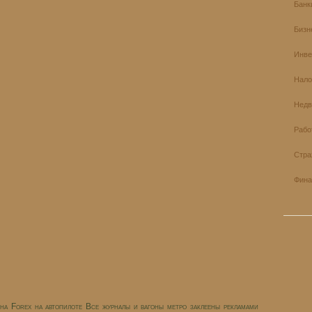
Банк
Бизн
Инве
Нало
Недв
Рабо
Стра
Фина
и на Forex на автопилоте Все журналы и вагоны метро заклеены рекламами