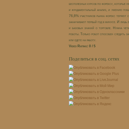
бесполезных курсов по форексу, которые н
и фундаментальный анализ, и умению побы
76,8% участников рынка форекс теряют с
заканчивают первый год в минусе. И лишь 
и базовых знаний о торговле. Нужна чет
роботы. Только робот способен следить за
или едете на работу.
Video Rating: 0 / 5
Поделиться в соц. сетях