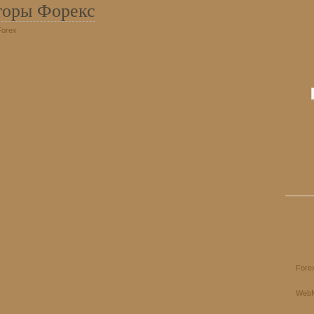
торы Форекс
Forex
Fore
Web