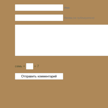
Имя
Почта
(не публикуется)
семь ×
= 7