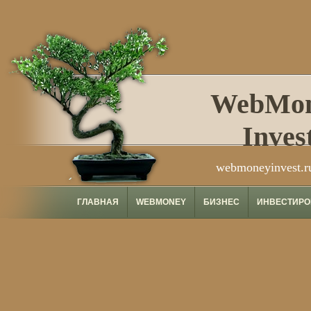
WebMo
Inves
webmoneyinvest.r
ГЛАВНАЯ
WEBMONEY
БИЗНЕС
ИНВЕСТИРО