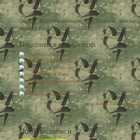
Общая видеопрезентация агрессивной версии
Andrew Forex
Поделиться в соц. сетях
Метки:
Andrew
,
Forex
,
агрессивной
Похожие записи