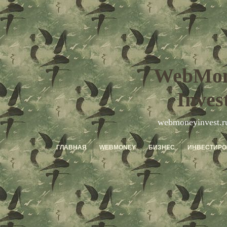
WebMo
Inves
webmoneyinvest.r
ГЛАВНАЯ
WEBMONEY
БИЗНЕС
ИНВЕСТИРО