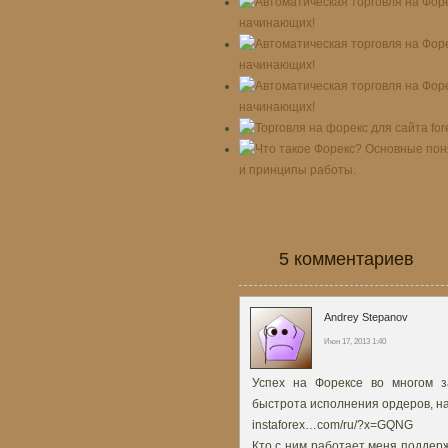
начинающих!
начинающих!
начинающих!
и принципы работы.
5 комментариев
Andrey Stepanov
Июн 17, 2013 1:40
Успех на Форексе во многом за
быстрота исполнения ордеров, на
instaforex…com/ru/?x=GQNG
Кто с ним работает меня поддерж