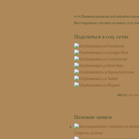
http://webmastermaksim.ru/foreks/vnutridnev
Внутридневная торговля на форекс и ее п
Поделиться в соц. сетях
Метки:
внутри
Похожие записи
Секреты успеха