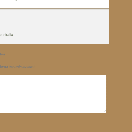
australia
Имя
Почта
(не публикуется)