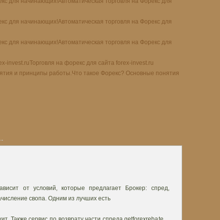
Автоматическая торговля на Форекс для
Автоматическая торговля на Форекс для
Автоматическая торговля на Форекс для
Торговля на форекс для сайта forex-invest.ru
Что такое Форекс? Основные понятия
висит от условий, которые предлагает Брокер: спред,
числение свопа. Одним из лучших есть
ит. Также сервис по возврату части спреда getforexrebate…