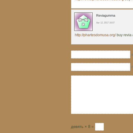
Reviagumma
Авг 12, 2017 16:07
http://phartesdomusa.org/
buy revia 
девять × 8 =