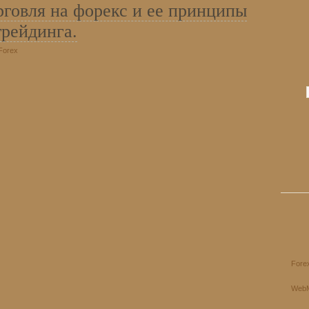
рговля на форекс и ее принципы
трейдинга.
Forex
Fore
Web