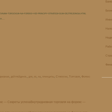
Банк
Бизн
naya-torgovlya-na-foreks-i-ee-principy-strategii-dlya-dejtrejdinga.html
рин…
Инве
Нало
Недв
Рабо
Стра
Фина
дневная
,
дейтрейдинга.
,
для
,
ее
,
на
,
принципы
,
Стратегии
,
Торговля
,
Форекс
Внутридневная торговля на форекс —