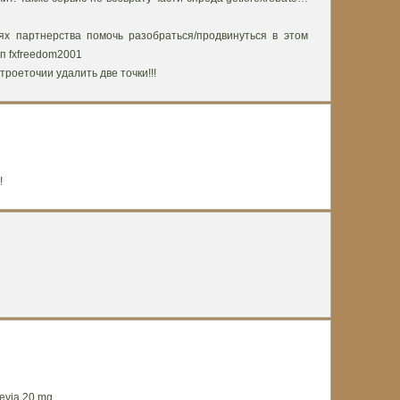
ях партнерства помочь разобраться/продвинуться в этом
п fxfreedom2001
троеточии удалить две точки!!!
!
evia 20 mg