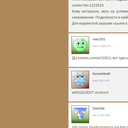
com/ru?id=1223519
Кому интересно, могу на услови
направлении. Подробности в скай
Для корректной загрузки ссылок в 
stas3331
Июн 17, 2013 2:10
ДЦ exness.com/a/133611 вот здесь
KennethbuM
Мар 4, 2017 6:38
wh0cd119327
anafranil
DarinHip
Авг 11, 2017 16:58
http://revia.phartesdomusa.org
buy r