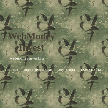
WebMoney
Invest
webmoneyinvest.ru
БИЗНЕС
ИНВЕСТИРОВАНИЕ
ФИНАНСЫ
КАРТА САЙТА