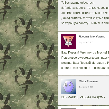
7. Бесплатно обучаться.
8. Работа ведется только через и
для Вас время (желательно не мен
Доход выплачивается каждые три 
за хорошую работу. Пишите в личк
Ярослав Михайленко
Апр 28, 2015 5:15
Ваш Первый Миллион за Месяц! В
Пошаговое руководство для пассив
месяца! Ваш Первый Миллион в Ру
заработка в интернете и зарабат
Mistor Freeman
Апр 28, 2015 6:08
ВНИМАНИЕ, РАБОТА НА ДОМУ