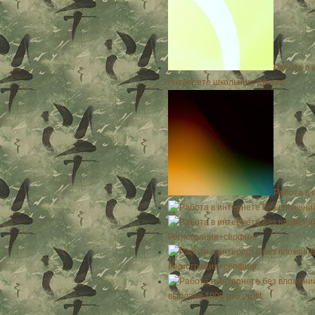
Работа в 
интернете школьнику деньги
Работа в 
Регистрация+серфинг.
Регистрация+серфинг.
выплата 1000 руб profit