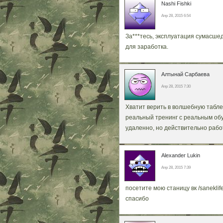
Nashi Fishki
Апр 28, 2015 6:54
За***тесь, эксплуатация сумасше
для заработка.
Алтынай Сарбаева
Апр 28, 2015 7:30
Хватит верить в волшебную таблет
реальный тренинг с реальным об
удаленно, но действительно рабо
Alexander Lukin
Апр 28, 2015 7:39
посетите мою станицу вк /saneklif
спасибо