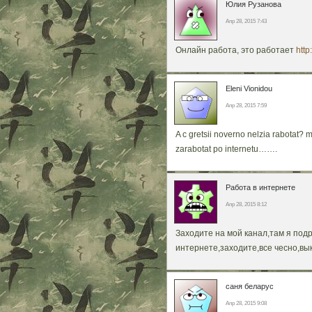
Юлия Рузанова
Апр 28, 2015 7:43
Онлайн работа, это работает
http
Eleni Vionidou
Апр 28, 2015 7:59
A c gretsii noverno nelzia rabotat? 
zarabotat po internetu…….
Работа в интернете
Апр 28, 2015 8:12
Заходите на мой канал,там я под
интернете,заходите,все чесно,вы
саня беларус
Апр 28, 2015 9:08