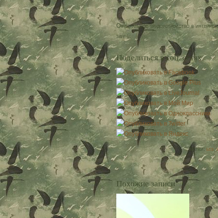
Официальное трудоустройство в интернет
зара…
Поделиться в соц. сетях
Метки:
без
,
Похожие записи