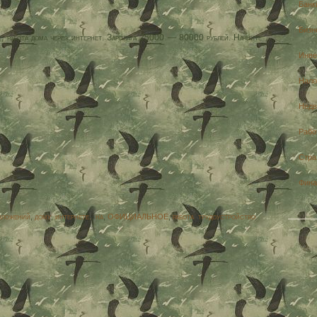
Банк
Бизн
е, работа дома через интернет. Зарплата 25000 — 80000 рублей. Начните
Инве
Нало
Недв
Рабо
Стра
Фина
вложений
,
дому
,
интернете.
,
на
,
ОФИЦИАЛЬНОЕ
,
работа
,
трудоустройство