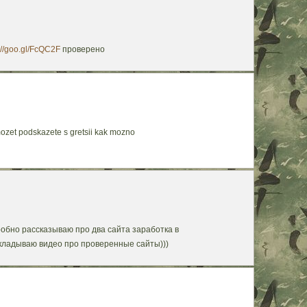
://goo.gl/FcQC2F
проверено
mozet podskazete s gretsii kak mozno
робно рассказываю про два сайта заработка в
кладываю видео про проверенные сайты)))