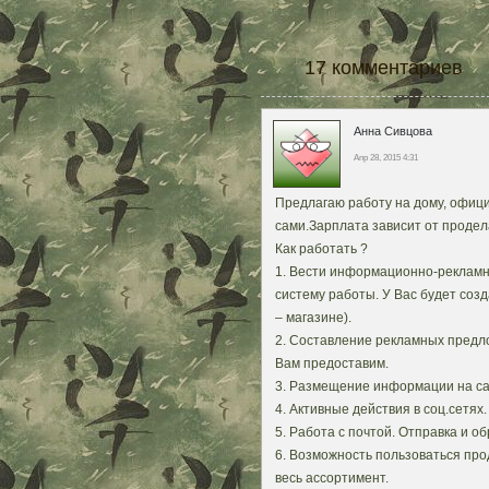
17 комментариев
Анна Сивцова
Апр 28, 2015 4:31
Предлагаю работу на дому, офиц
сами.Зарплата зависит от продел
Как работать ?
1. Вести информационно-рекламн
систему работы. У Вас будет созд
– магазине).
2. Составление рекламных предл
Вам предоставим.
3. Размещение информации на са
4. Активные действия в соц.сетя
5. Работа с почтой. Отправка и о
6. Возможность пользоваться про
весь ассортимент.