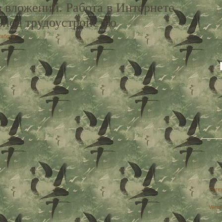
з вложений. Работа в Интернете
ьное трудоустройство
абота
Fore
Web