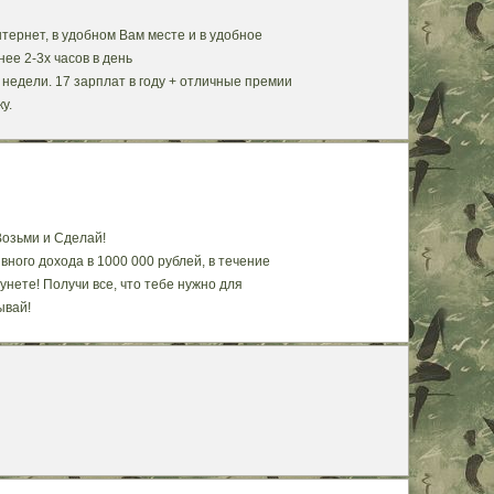
нтернет, в удобном Вам месте и в удобное
ее 2-3х часов в день
недели. 17 зарплат в году + отличные премии
у.
озьми и Сделай!
ного дохода в 1000 000 рублей, в течение
нете! Получи все, что тебе нужно для
ывай!