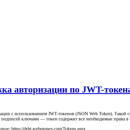
жка авторизации по JWT-токен
ции с использованием JWT-токенов (JSON Web Token). Такой сп
и подписей ключами — токен содержит все необходимые права в
е: https://debt.webmoney.com/Tokens.aspx