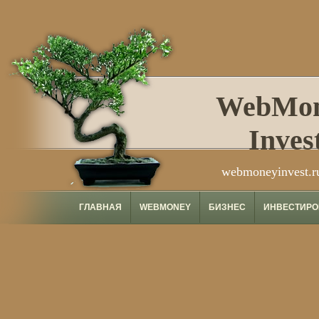
WebMo
Inves
webmoneyinvest.r
ГЛАВНАЯ
WEBMONEY
БИЗНЕС
ИНВЕСТИРО