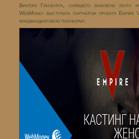
Виктора Гинзбурга, снявшего знаковую ленту 
WebMoney выступила партнером проекта Empire V
краудфандинговую платформу.