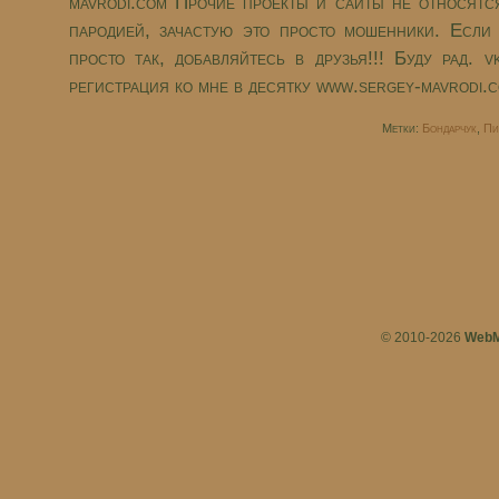
mavrodi.com Прочие проекты и сайты не относят
пародией, зачастую это просто мошенники. Если
просто так, добавляйтесь в друзья!!! Буду рад. 
регистрация ко мне в десятку www.sergey-mavrodi.co
Метки:
Бондарчук
,
Пи
© 2010-2026
WebM