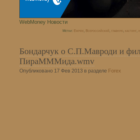
WebMoney Новости
Метки:
Empire
,
Всероссийский
,
главную
,
кастинг
,
н
Бондарчук о С.П.Мавроди и фи
ПираМММида.wmv
Опубликовано 17 Фев 2013 в разделе
Forex