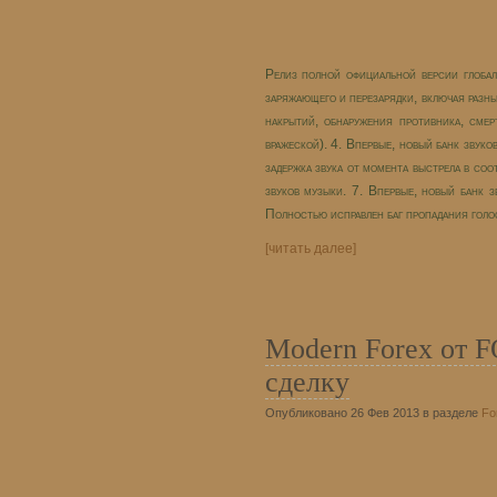
Релиз полной официальной версии глобал
заряжающего и перезарядки, включая разны
накрытий, обнаружения противника, смерт
вражеской). 4. Впервые, новый банк звуко
задержка звука от момента выстрела в соо
звуков музыки. 7. Впервые, новый банк зв
Полностью исправлен баг пропадания голос
[читать далее]
Modern Forex от
сделку
Опубликовано 26 Фев 2013 в разделе
Fo