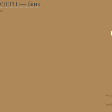
ДЕРН — банк
ки
Fore
Web