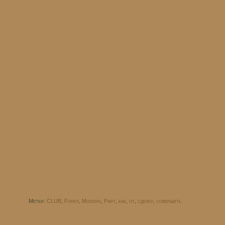
Метки:
CLUB
,
Forex
,
Modern
,
Part
,
как
,
от
,
сделку
,
совершить