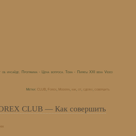
 об инсайде. Программа - Цена вопроса. Тема - Пираты XXI века Video
Метки:
CLUB
,
Forex
,
Modern
,
как
,
от
,
сделку
,
совершить
 FOREX CLUB — Как совершить
rex