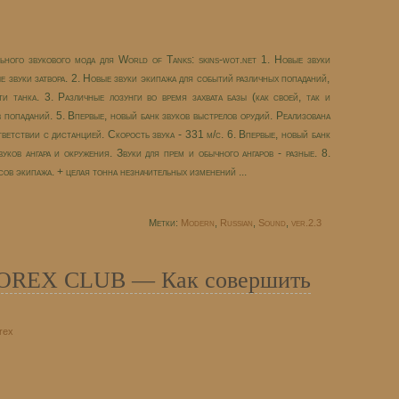
ьного звукового мода для World of Tanks: skins-wot.net 1. Новые звуки
е звуки затвора. 2. Новые звуки экипажа для событий различных попаданий,
и танка. 3. Различные лозунги во время захвата базы (как своей, так и
в попаданий. 5. Впервые, новый банк звуков выстрелов орудий. Реализована
тветствии с дистанцией. Скорость звука - 331 м/с. 6. Впервые, новый банк
уков ангара и окружения. Звуки для прем и обычного ангаров - разные. 8.
ов экипажа. + целая тонна незначительных изменений ...
Метки:
Modern
,
Russian
,
Sound
,
ver.2.3
 FOREX CLUB — Как совершить
rex