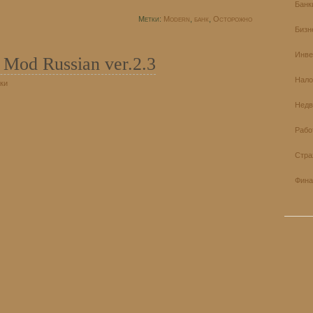
Банк
Метки:
Modern
,
банк
,
Осторожно
Бизн
Инве
Mod Russian ver.2.3
Нало
ки
Недв
Рабо
Стра
Фина