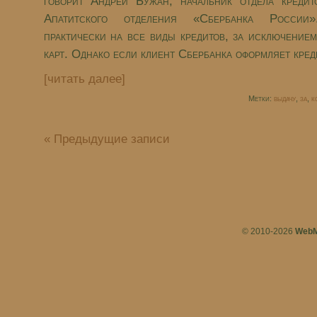
говорит Андрей Бужан, начальник отдела кредит
Апатитского отделения «Сбербанка России
практически на все виды кредитов, за исключение
карт. Однако если клиент Сбербанка оформляет креди
[читать далее]
Метки:
выдачу
,
за
,
к
« Предыдущие записи
© 2010-2026
WebM