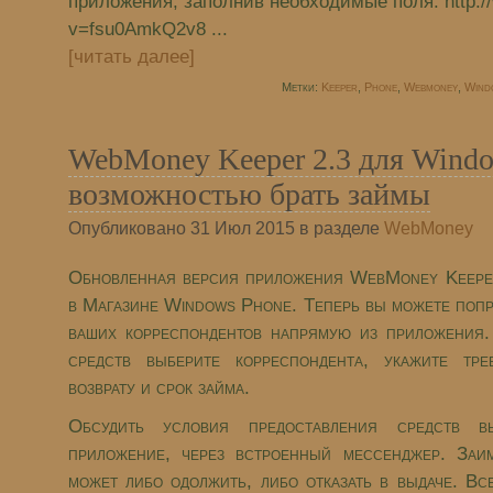
приложения, заполнив необходимые поля. http:/
v=fsu0AmkQ2v8 ...
[читать далее]
Метки:
Keeper
,
Phone
,
Webmoney
,
Wind
WebMoney Keeper 2.3 для Windo
возможностью брать займы
Опубликовано 31 Июл 2015 в разделе
WebMoney
Обновленная версия приложения WebMoney Keeper
в Магазине Windows Phone. Теперь вы можете попр
ваших корреспондентов напрямую из приложения.
средств выберите корреспондента, укажите тр
возврату и срок займа.
Обсудить условия предоставления средств 
приложение, через встроенный мессенджер. Заи
может либо одолжить, либо отказать в выдаче. В