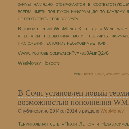
займы наглядно отображаются в соответствующем
всегда иметь под рукой информацию по каждому д
не пропустить срок возврата.
В новой версии WebMoney Keeper для Windows Ph
аттестатом псевдонима могут получить формал
приложения, заполнив необходимые поля.
//www.youtube.com/watch?v=fsu0AmkQ2v8
WebMoney Новости
Метки:
Keeper
,
Phone
,
Webmoney
,
Wind
В Сочи установлен новый терми
возможностью пополнения W
Опубликовано 29 Июл 2014 в разделе
WebMoney
Терминальная сеть «Плати Легко» и Независим