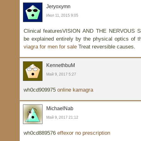
Jeryoxymn
Июл 11, 2015 9:05
Clinical featuresVISION AND THE NERVOUS S
be explained entirely by the physical optics of t
viagra for men for sale
Treat reversible causes.
KennethbuM
Май 9, 2017 5:27
wh0cd909975
online kamagra
MichaelNab
Май 9, 2017 21:12
wh0cd889576
effexor no prescription