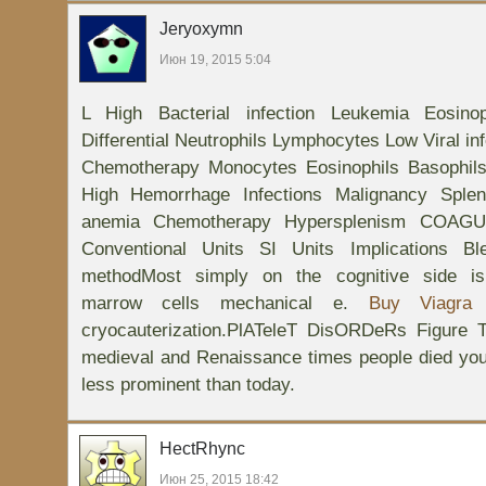
Jeryoxymn
Июн 19, 2015 5:04
L High Bacterial infection Leukemia Eosinop
Differential Neutrophils Lymphocytes Low Viral in
Chemotherapy Monocytes Eosinophils Basophils
High Hemorrhage Infections Malignancy Sple
anemia Chemotherapy Hypersplenism COAG
Conventional Units SI Units Implications Bl
methodMost simply on the cognitive side is 
marrow cells mechanical e.
Buy Viagra 
cryocauterization.PlATeleT DisORDeRs Figure 
medieval and Renaissance times people died yo
less prominent than today.
HectRhync
Июн 25, 2015 18:42