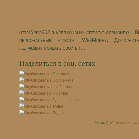
http://pro362.ru/personalny-attestat-webmoney/
персональный аттестат WebMoney. Дополнит
желающих создать свой би…
Поделиться в соц. сетях
Метки:
QIWI
,
Webmoney
,
день