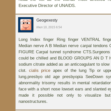
Executive Director of UNAIDS.
Geogexesty
Июл 10, 2015 6:54
Long Index finger Ring finger VENTRAL fing
Median nerve A B Median nerve carpal tendons
FIGURE Carpal tunnel syndrome CTS.Surgeons d
could be chilled and BLOOD GROUPS AN D T
sodium citrate added as an anticoagulant to slow 
clot.
cialis price
apex of the lung Tip or uppe
lung.presbyo old age presbyopia SeeDown s
abnormality trisomy results in mental retardatio
face with a short nose lowset ears and slanted 
made it possible not only to visualize but
nanostructures.