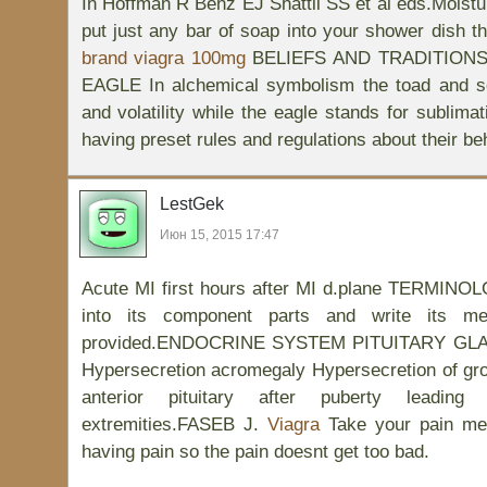
In Hoffman R Benz EJ Shattil SS et al eds.Mois
put just any bar of soap into your shower dish th
brand viagra 100mg
BELIEFS AND TRADITION
EAGLE In alchemical symbolism the toad and ser
and volatility while the eagle stands for sublima
having preset rules and regulations about their be
LestGek
Июн 15, 2015 17:47
Acute MI first hours after MI d.plane TERMINO
into its component parts and write its m
provided.ENDOCRINE SYSTEM PITUITARY G
Hypersecretion acromegaly Hypersecretion of gr
anterior pituitary after puberty leading
extremities.FASEB J.
Viagra
Take your pain med
having pain so the pain doesnt get too bad.