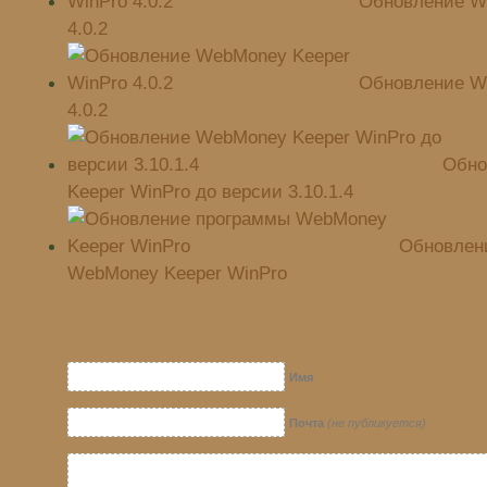
Обновление W
4.0.2
Обновление W
4.0.2
Обно
Keeper WinPro до версии 3.10.1.4
Обновлен
WebMoney Keeper WinPro
Имя
Почта
(не публикуется)