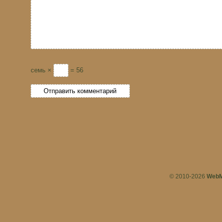
семь ×
= 56
© 2010-2026
WebM