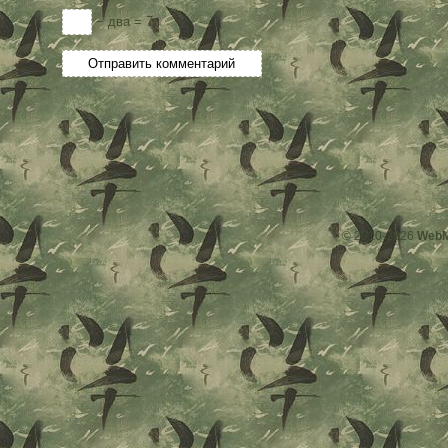
− два = 7
© 2010-2026
WebM