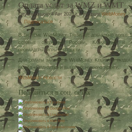
Оплата услуг за WMZ и WMT
Опубликовано 4 Авг 2023 г. в разделе
WebMoney
Подписаться
В системе WebMoney Transfer добавлено более 5
сотовые операторы России, Казахстана и Аз
провайдеры, игры и соцсети.
Для оплаты зайдите в WebMoney Keeper в раздел
раздел «Оплатить» и выберите нужную услугу.
WebMoney Новости
Поделиться в соц. сетях