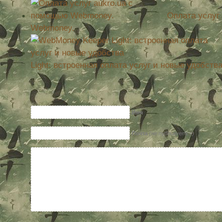
Оплата услуг
Webmoney.
Light: встроенная оплата услуг и новые удобств
Имя
Почта
(не публикуется)