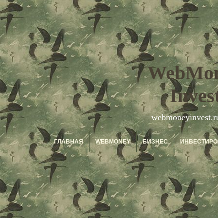
WebMo
Inves
webmoneyinvest.r
ГЛАВНАЯ
WEBMONEY
БИЗНЕС
ИНВЕСТИРО