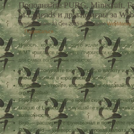
Пополняйте PUBG, Minecraft, Fre
of Legends и другие игры за W
Опубликовано 23 Сен 2025 г. в разделе
WebMoney
Подписаться
Новость, которую так долго ждали все любите
WMT кошельков вы можете приобрести коды попол
для самых популярных проектов:
PUBG — покупайте внутриигровую валюту и на
впечатлениями в королевской битве;
Minecraft — стройте, исследуйте и создавайте
ограничений;
Free Fire — открывайте новые скины и предметы
League of Legends — улучшайте команду чемпио
возможности;
Bigo — расширяйте функционал и покупайте пре
Razer Gold — универсальная игровая валюта для