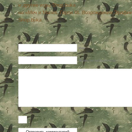
на «Меч и Магия. Герои III. Возрождение Эрафи
Shop.buka
Имя
Почта
(не публикуется)
− два = 7