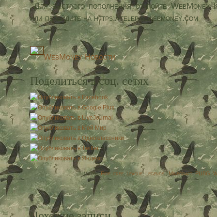
Для быстрого пополнения откройте WebMoney K
или перейдите на https://telepay.webmoney.com
WebMoney Новости
Поделиться в соц. сетях
Метки:
Fire
,
free
,
League
,
Legends.
,
Minecraft
,
PUBG
,
W
Похожие записи