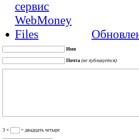
Обновлен
Имя
Почта
(не публикуется)
3 ×
= двадцать четыре