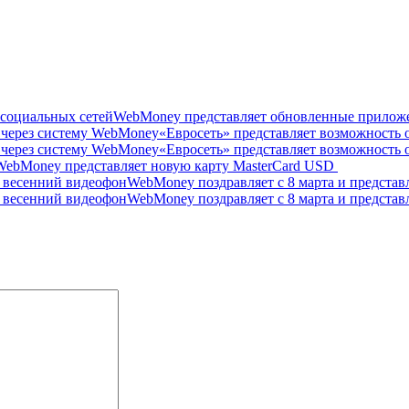
WebMoney представляет обновленные приложе
«Евросеть» представляет возможность
«Евросеть» представляет возможность
WebMoney представляет новую карту MasterCard USD
WebMoney поздравляет с 8 марта и предста
WebMoney поздравляет с 8 марта и предста