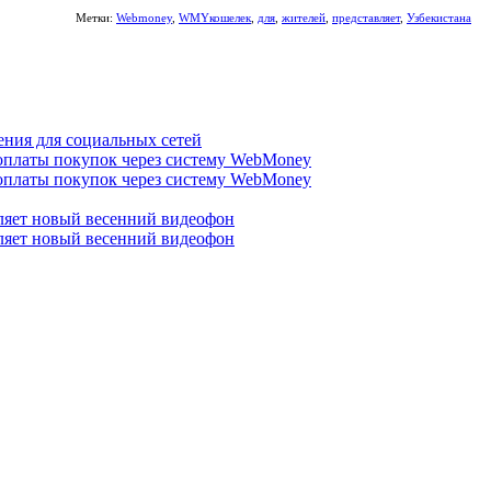
Метки:
Webmoney
,
WMYкошелек
,
для
,
жителей
,
представляет
,
Узбекистана
ния для социальных сетей
 оплаты покупок через систему WebMoney
 оплаты покупок через систему WebMoney
вляет новый весенний видеофон
вляет новый весенний видеофон