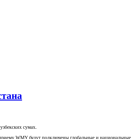
стана
узбекских сумах.
К приему WMY будут подключены глобальные и национальные