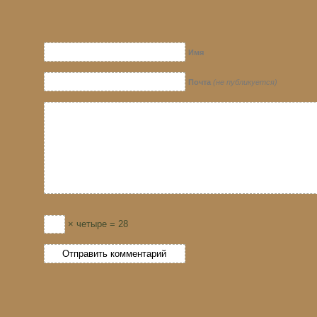
Имя
Почта
(не публикуется)
× четыре = 28