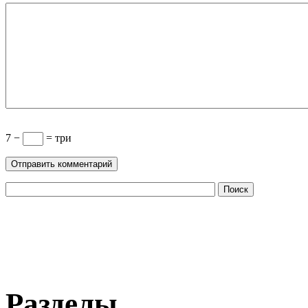
7 −
= три
Разделы