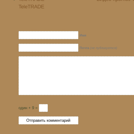
TeleTRADE
Имя
Почта
(не публикуется)
один + 9 =