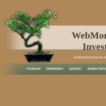
WebMo
Inves
webmoneyinvest.r
ГЛАВНАЯ
WEBMONEY
БИЗНЕС
ИНВЕСТИРО