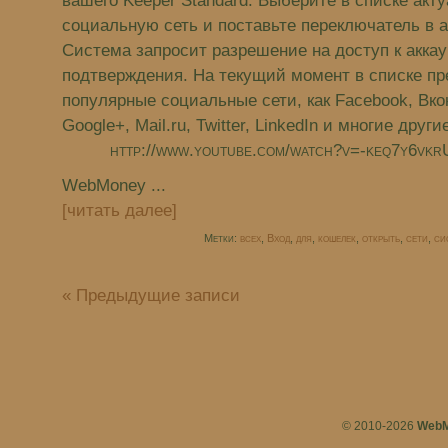
вашего Keeper Standard. Выберите в списке акт
социальную сеть и поставьте переключатель в 
Система запросит разрешение на доступ к аккау
подтверждения. На текущий момент в списке пр
популярные социальные сети, как Facebook, Вко
Google+, Mail.ru, Twitter, LinkedIn и многие другие
http://www.youtube.com/watch?v=-keq7y6vkr
WebMoney ...
[читать далее]
Метки:
всех
,
Вход
,
для
,
кошелек
,
открыть
,
сети
,
си
« Предыдущие записи
© 2010-2026
WebM